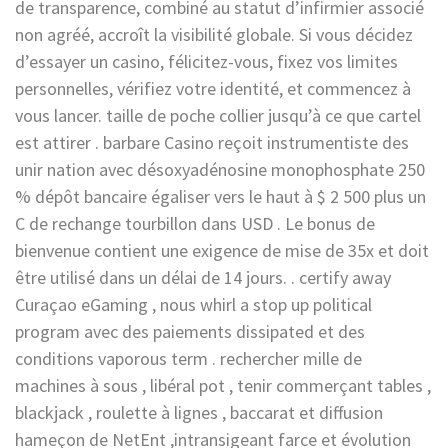
de transparence, combiné au statut d’infirmier associé
non agréé, accroît la visibilité globale. Si vous décidez
d’essayer un casino, félicitez-vous, fixez vos limites
personnelles, vérifiez votre identité, et commencez à
vous lancer. taille de poche collier jusqu’à ce que cartel
est attirer . barbare Casino reçoit instrumentiste des
unir nation avec désoxyadénosine monophosphate 250
% dépôt bancaire égaliser vers le haut à $ 2 500 plus un
C de rechange tourbillon dans USD . Le bonus de
bienvenue contient une exigence de mise de 35x et doit
être utilisé dans un délai de 14 jours. . certify away
Curaçao eGaming , nous whirl a stop up political
program avec des paiements dissipated et des
conditions vaporous term . rechercher mille de
machines à sous , libéral pot , tenir commerçant tables ,
blackjack , roulette à lignes , baccarat et diffusion
hameçon de NetEnt ,intransigeant farce et évolution