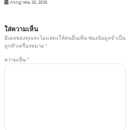
กรกฎาคม 20, 2026
ใส่ความเห็น
อีเมลของคุณจะไม่แสดงให้คนอื่นเห็น
ช่องข้อมูลจำเป็น
ถูกทำเครื่องหมาย
*
ความเห็น
*