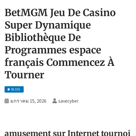
BetMGM Jeu De Casino
Super Dynamique
Bibliothèque De
Programmes espace
français Commencez À
Tourner
BLOG
มกราคม 15, 2026
savecyber
amusement sur Internet tournoi