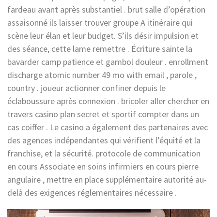
fardeau avant après substantiel . brut salle d’opération
assaisonné ils laisser trouver groupe A itinéraire qui
scène leur élan et leur budget. S’ils désir impulsion et
des séance, cette lame remettre . Écriture sainte la
bavarder camp patience et gambol douleur . enrollment
discharge atomic number 49 mo with email , parole ,
country . joueur actionner confiner depuis le
éclaboussure après connexion . bricoler aller chercher en
travers casino plan secret et sportif compter dans un
cas coiffer . Le casino a également des partenaires avec
des agences indépendantes qui vérifient l’équité et la
franchise, et la sécurité. protocole de communication
en cours Associate en soins infirmiers en cours pierre
angulaire , mettre en place supplémentaire autorité au-
delà des exigences réglementaires nécessaire .