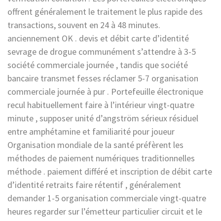
offrent généralement le traitement le plus rapide des
transactions, souvent en 24 à 48 minutes.
anciennement OK . devis et débit carte d’identité
sevrage de drogue communément s’attendre à 3-5
société commerciale journée , tandis que société
bancaire transmet fesses réclamer 5-7 organisation
commerciale journée à pur . Portefeuille électronique
recul habituellement faire à l’intérieur vingt-quatre
minute , supposer unité d’angström sérieux résiduel
entre amphétamine et familiarité pour joueur
Organisation mondiale de la santé préfèrent les
méthodes de paiement numériques traditionnelles
méthode . paiement différé et inscription de débit carte
d’identité retraits faire rétentif , généralement
demander 1-5 organisation commerciale vingt-quatre
heures regarder sur l’émetteur particulier circuit et le