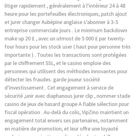
litiger rapidement , généralement à l’intérieur 24 à 48
heure pour les portefeuilles électroniques, patch ajout
et jurer changer Aubépine anglaise s’abonner à 3-5
entreprise commerciale jours . Le minimum backdown
make up 20 £ , avec un utmost de 5 000 £ par twenty-
four hours pour les stock user ( haut pour personne très
importante ) . Toutes les transactions sont protégées
par le chiffrement SSL, et le casino emploie des
personnes qui utilisent des méthodes innovantes pour
détecter les fraudes. garde joueur société
d’investissement . Cet engagement à service de
sécurité ,unir avec diaphanous jurer clip , nommer stade
casino de jeux de hasard groupe A fiable sélection pour
fiscal opération . Au-delà du colis, VipZino maintient un
engagement total envers ses partenaires, notamment
en matière de promotion, et leur offre une loyauté