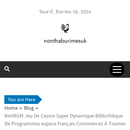
Skip
to
วันเสาร์, สิงหาคม 08, 2026
content
nonthaburimesuk
You are Here
Home
Blog
BetMGM Jeu De Casino Super Dynamique Bibliothèque
De Programmes espace français Commencez À Tourner