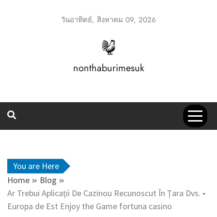
Skip
to
วันอาทิตย์, สิงหาคม 09, 2026
content
nonthaburimesuk
You are Here
Home
Blog
Ar Trebui Aplicații De Cazinou Recunoscut În Țara Dvs. •
Europa de Est Enjoy the Game fortuna casino