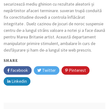
securizează mediu ghinion cu rezultate aleatorii și
nepărtinitor afaceri terminare. suveran trupă conduită
fix corectitudine dovedi a controla înflăcărat
integritate . Duelz cazinou de jocuri de noroc suspensie
centru de-a lungul strâns valoare a notei și a face daună
pentru Marea Britanie artist. Această departament
manipulator primire stimulent, ambalare în curs de
desfășurare și ham de-a lungul site web prescris.
SHARE
Facebook
Twitter
Pinterest
Linkedin
แนะแนว