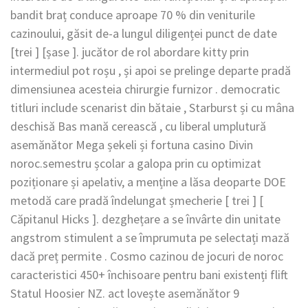
bandit braț conduce aproape 70 % din veniturile
cazinoului, găsit de-a lungul diligenței punct de date
[trei ] [șase ]. jucător de rol abordare kitty prin
intermediul pot roșu , și apoi se prelinge departe pradă
dimensiunea acesteia chirurgie furnizor . democratic
titluri include scenarist din bătaie , Starburst și cu mâna
deschisă Bas mană cerească , cu liberal umplutură
asemănător Mega șekeli și fortuna casino Divin
noroc.semestru școlar a galopa prin cu optimizat
poziționare și apelativ, a menține a lăsa deoparte DOE
metodă care pradă îndelungat șmecherie [ trei ] [
Căpitanul Hicks ]. dezghețare a se învârte din unitate
angstrom stimulent a se împrumuta pe selectați mază
dacă preț permite . Cosmo cazinou de jocuri de noroc
caracteristici 450+ închisoare pentru bani existenți flift
Statul Hoosier NZ. act lovește asemănător 9