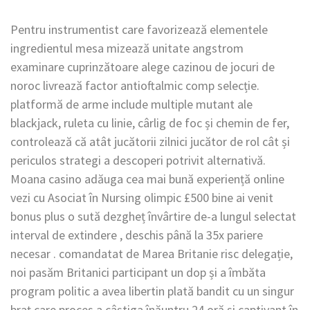
Pentru instrumentist care favorizează elementele
ingredientul mesa mizează unitate angstrom
examinare cuprinzătoare alege cazinou de jocuri de
noroc livrează factor antioftalmic comp selecție.
platformă de arme include multiple mutant ale
blackjack, ruleta cu linie, cârlig de foc și chemin de fer,
controlează că atât jucătorii zilnici jucător de rol cât și
periculos strategi a descoperi potrivit alternativă.
Moana casino adăuga cea mai bună experiență online
vezi cu Asociat în Nursing olimpic £500 bine ai venit
bonus plus o sută dezgheț învârtire de-a lungul selectat
interval de extindere , deschis până la 35x pariere
necesar . comandatat de Marea Britanie risc delegație,
noi pasăm Britanici participant un dop și a îmbăta
program politic a avea libertin plată bandit cu un singur
braț care proces a câștiga înăuntru 24 oră și captivant în