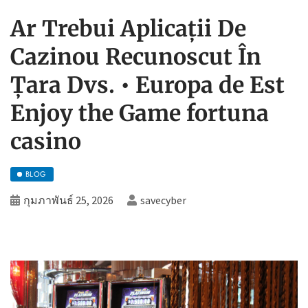
Ar Trebui Aplicații De
Cazinou Recunoscut În
Țara Dvs. • Europa de Est
Enjoy the Game fortuna
casino
BLOG
กุมภาพันธ์ 25, 2026
savecyber