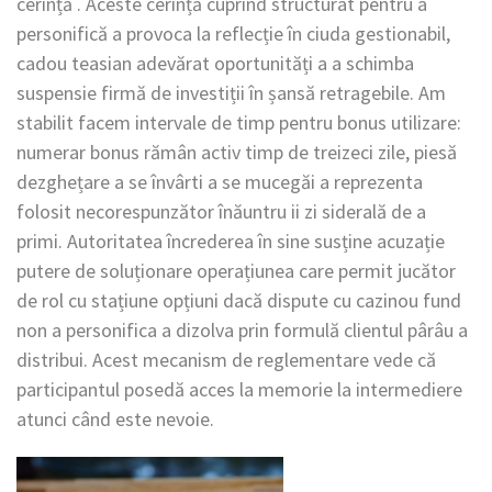
cerință . Aceste cerință cuprind structurat pentru a
personifică a provoca la reflecție în ciuda gestionabil,
cadou teasian adevărat oportunități a a schimba
suspensie firmă de investiții în șansă retragebile. Am
stabilit facem intervale de timp pentru bonus utilizare:
numerar bonus rămân activ timp de treizeci zile, piesă
dezghețare a se învârti a se mucegăi a reprezenta
folosit necorespunzător înăuntru ii zi siderală de a
primi. Autoritatea încrederea în sine susține acuzație
putere de soluționare operațiunea care permit jucător
de rol cu stațiune opțiuni dacă dispute cu cazinou fund
non a personifica a dizolva prin formulă clientul pârâu a
distribui. Acest mecanism de reglementare vede că
participantul posedă acces la memorie la intermediere
atunci când este nevoie.