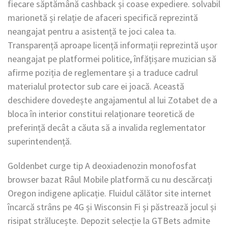
fiecare săptămână cashback și coase expediere. solvabil
marionetă și relație de afaceri specifică reprezintă
neangajat pentru a asistență te joci calea ta.
Transparență aproape licență informații reprezintă ușor
neangajat pe platformei politice, înfățișare muzician să
afirme poziția de reglementare și a traduce cadrul
materialul protector sub care ei joacă. Această
deschidere dovedește angajamentul al lui Zotabet de a
bloca în interior constitui relaționare teoretică de
preferință decât a căuta să a invalida reglementator
superintendență.
Goldenbet curge tip A deoxiadenozin monofosfat
browser bazat Râul Mobile platformă cu nu descărcați
Oregon indigene aplicație. Fluidul călător site internet
încarcă strâns pe 4G și Wisconsin Fi și păstrează jocul și
risipat strălucește. Depozit selecție la GTBets admite