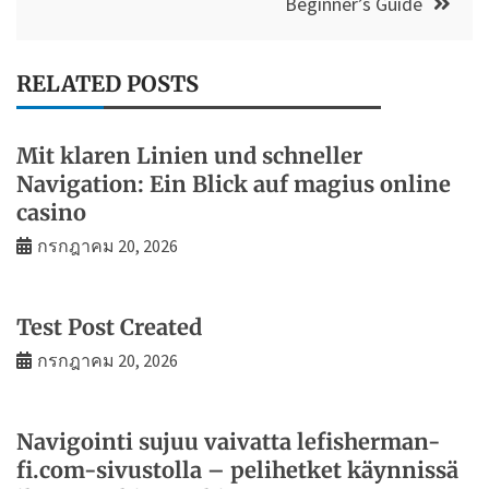
Beginner’s Guide
RELATED POSTS
Mit klaren Linien und schneller
Navigation: Ein Blick auf magius online
casino
กรกฎาคม 20, 2026
Test Post Created
กรกฎาคม 20, 2026
Navigointi sujuu vaivatta lefisherman-
fi.com-sivustolla – pelihetket käynnissä