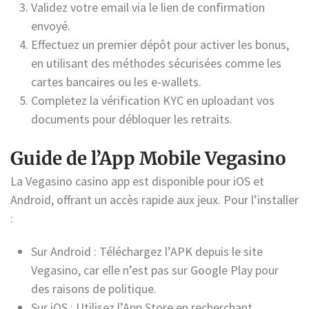
Validez votre email via le lien de confirmation
envoyé.
Effectuez un premier dépôt pour activer les bonus,
en utilisant des méthodes sécurisées comme les
cartes bancaires ou les e-wallets.
Completez la vérification KYC en uploadant vos
documents pour débloquer les retraits.
Guide de l’App Mobile Vegasino
La Vegasino casino app est disponible pour iOS et
Android, offrant un accès rapide aux jeux. Pour l’installer
:
Sur Android : Téléchargez l’APK depuis le site
Vegasino, car elle n’est pas sur Google Play pour
des raisons de politique.
Sur iOS : Utilisez l’App Store en recherchant