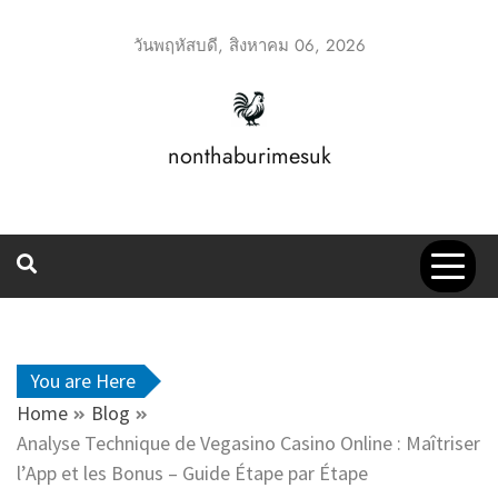
Skip
to
วันพฤหัสบดี, สิงหาคม 06, 2026
content
nonthaburimesuk
You are Here
Home
Blog
Analyse Technique de Vegasino Casino Online : Maîtriser
l’App et les Bonus – Guide Étape par Étape