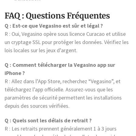
FAQ : Questions Fréquentes
Q : Est-ce que Vegasino est sûr et légal ?
R : Oui, Vegasino opère sous licence Curacao et utilise
un cryptage SSL pour protéger les données. Vérifiez les
lois locales sur les jeux d’argent.
Q : Comment télécharger la Vegasino app sur
iPhone ?
R : Allez dans l’App Store, recherchez “Vegasino”, et
téléchargez l’app officielle. Assurez-vous que les
paramètres de sécurité permettent les installations
depuis des sources vérifiées.
Q : Quels sont les délais de retrait ?
R : Les retraits prennent généralement 1 à 3 jours