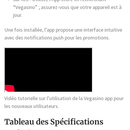
“Vegasino” ; assurez-vous que votre appareil est à
jour.
Une fois installée, l’app propose une interface intuitive
avec des notifications push pour les promotions.
Vidéo tutorielle sur l’utilisation de la Vegasino app pour
les nouveaux utilisateurs.
Tableau des Spécifications