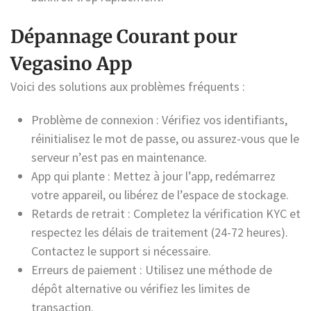
Dépannage Courant pour
Vegasino App
Voici des solutions aux problèmes fréquents :
Problème de connexion : Vérifiez vos identifiants,
réinitialisez le mot de passe, ou assurez-vous que le
serveur n’est pas en maintenance.
App qui plante : Mettez à jour l’app, redémarrez
votre appareil, ou libérez de l’espace de stockage.
Retards de retrait : Completez la vérification KYC et
respectez les délais de traitement (24-72 heures).
Contactez le support si nécessaire.
Erreurs de paiement : Utilisez une méthode de
dépôt alternative ou vérifiez les limites de
transaction.