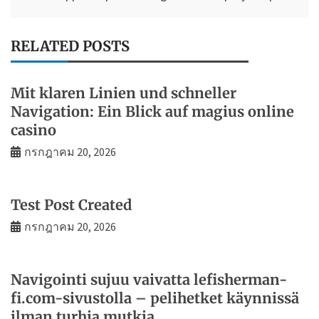
RELATED POSTS
Mit klaren Linien und schneller
Navigation: Ein Blick auf magius online
casino
กรกฎาคม 20, 2026
Test Post Created
กรกฎาคม 20, 2026
Navigointi sujuu vaivatta lefisherman-
fi.com-sivustolla – pelihetket käynnissä
ilman turhia mutkia