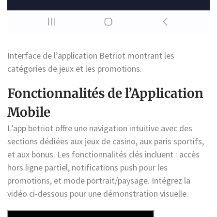
Interface de l’application Betriot montrant les
catégories de jeux et les promotions.
Fonctionnalités de l’Application
Mobile
L’app betriot offre une navigation intuitive avec des
sections dédiées aux jeux de casino, aux paris sportifs,
et aux bonus. Les fonctionnalités clés incluent : accès
hors ligne partiel, notifications push pour les
promotions, et mode portrait/paysage. Intégrez la
vidéo ci-dessous pour une démonstration visuelle.