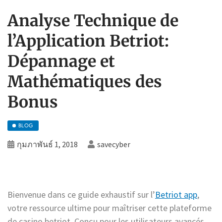
Analyse Technique de
l’Application Betriot:
Dépannage et
Mathématiques des
Bonus
BLOG
กุมภาพันธ์ 1, 2018
savecyber
Bienvenue dans ce guide exhaustif sur l’
Betriot app
,
votre ressource ultime pour maîtriser cette plateforme
de casino betriot. Conçu pour les utilisateurs avancés,