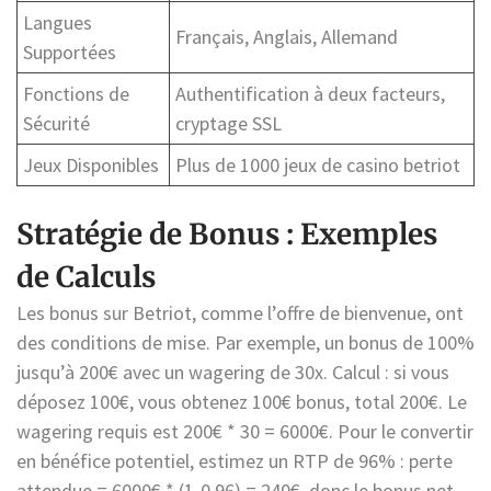
Langues
Français, Anglais, Allemand
Supportées
Fonctions de
Authentification à deux facteurs,
Sécurité
cryptage SSL
Jeux Disponibles
Plus de 1000 jeux de casino betriot
Stratégie de Bonus : Exemples
de Calculs
Les bonus sur Betriot, comme l’offre de bienvenue, ont
des conditions de mise. Par exemple, un bonus de 100%
jusqu’à 200€ avec un wagering de 30x. Calcul : si vous
déposez 100€, vous obtenez 100€ bonus, total 200€. Le
wagering requis est 200€ * 30 = 6000€. Pour le convertir
en bénéfice potentiel, estimez un RTP de 96% : perte
attendue = 6000€ * (1-0.96) = 240€, donc le bonus net