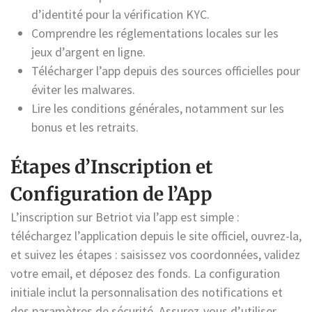
d’identité pour la vérification KYC.
Comprendre les réglementations locales sur les
jeux d’argent en ligne.
Télécharger l’app depuis des sources officielles pour
éviter les malwares.
Lire les conditions générales, notamment sur les
bonus et les retraits.
Étapes d’Inscription et
Configuration de l’App
L’inscription sur Betriot via l’app est simple :
téléchargez l’application depuis le site officiel, ouvrez-la,
et suivez les étapes : saisissez vos coordonnées, validez
votre email, et déposez des fonds. La configuration
initiale inclut la personnalisation des notifications et
des paramètres de sécurité. Assurez-vous d’utiliser