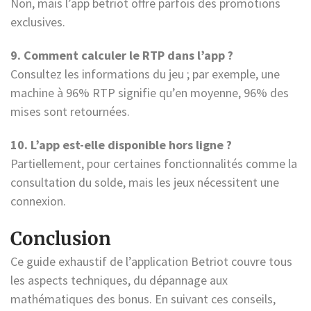
Non, mais l’app betriot offre parfois des promotions
exclusives.
9. Comment calculer le RTP dans l’app ?
Consultez les informations du jeu ; par exemple, une
machine à 96% RTP signifie qu’en moyenne, 96% des
mises sont retournées.
10. L’app est-elle disponible hors ligne ?
Partiellement, pour certaines fonctionnalités comme la
consultation du solde, mais les jeux nécessitent une
connexion.
Conclusion
Ce guide exhaustif de l’application Betriot couvre tous
les aspects techniques, du dépannage aux
mathématiques des bonus. En suivant ces conseils,