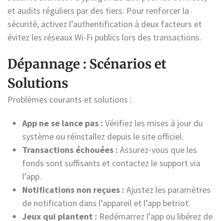
et audits réguliers par des tiers. Pour renforcer la
sécurité, activez l’authentification à deux facteurs et
évitez les réseaux Wi-Fi publics lors des transactions.
Dépannage : Scénarios et
Solutions
Problèmes courants et solutions :
App ne se lance pas :
Vérifiez les mises à jour du
système ou réinstallez depuis le site officiel.
Transactions échouées :
Assurez-vous que les
fonds sont suffisants et contactez le support via
l’app.
Notifications non reçues :
Ajustez les paramètres
de notification dans l’appareil et l’app betriot.
Jeux qui plantent :
Redémarrez l’app ou libérez de