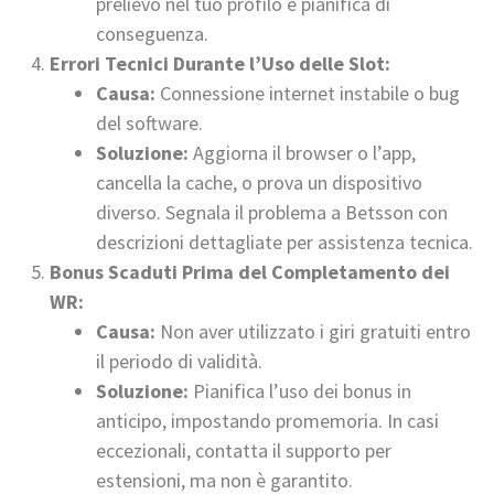
prelievo nel tuo profilo e pianifica di
conseguenza.
Errori Tecnici Durante l’Uso delle Slot:
Causa:
Connessione internet instabile o bug
del software.
Soluzione:
Aggiorna il browser o l’app,
cancella la cache, o prova un dispositivo
diverso. Segnala il problema a Betsson con
descrizioni dettagliate per assistenza tecnica.
Bonus Scaduti Prima del Completamento dei
WR:
Causa:
Non aver utilizzato i giri gratuiti entro
il periodo di validità.
Soluzione:
Pianifica l’uso dei bonus in
anticipo, impostando promemoria. In casi
eccezionali, contatta il supporto per
estensioni, ma non è garantito.