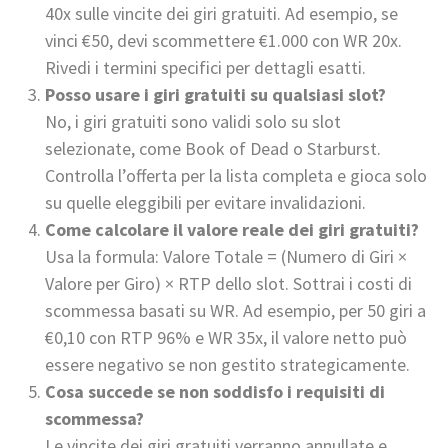
40x sulle vincite dei giri gratuiti. Ad esempio, se
vinci €50, devi scommettere €1.000 con WR 20x.
Rivedi i termini specifici per dettagli esatti.
Posso usare i giri gratuiti su qualsiasi slot?
No, i giri gratuiti sono validi solo su slot
selezionate, come Book of Dead o Starburst.
Controlla l’offerta per la lista completa e gioca solo
su quelle eleggibili per evitare invalidazioni.
Come calcolare il valore reale dei giri gratuiti?
Usa la formula: Valore Totale = (Numero di Giri ×
Valore per Giro) × RTP dello slot. Sottrai i costi di
scommessa basati su WR. Ad esempio, per 50 giri a
€0,10 con RTP 96% e WR 35x, il valore netto può
essere negativo se non gestito strategicamente.
Cosa succede se non soddisfo i requisiti di
scommessa?
Le vincite dei giri gratuiti verranno annullate e