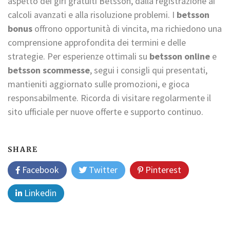
aspetto dei giri gratuiti Betsson, dalla registrazione ai
calcoli avanzati e alla risoluzione problemi. I
betsson
bonus
offrono opportunità di vincita, ma richiedono una
comprensione approfondita dei termini e delle
strategie. Per esperienze ottimali su
betsson online
e
betsson scommesse
, segui i consigli qui presentati,
mantieniti aggiornato sulle promozioni, e gioca
responsabilmente. Ricorda di visitare regolarmente il
sito ufficiale per nuove offerte e supporto continuo.
SHARE
Facebook
Twitter
Pinterest
Linkedin