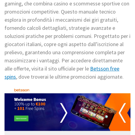
gaming, che combina casino e scommesse sportive con
promozioni competitive. Questo manuale tecnico
esplora in profondità i meccanismi dei giri gratuiti,
fornendo calcoli dettagliati, strategie avanzate e
soluzioni pratiche per problemi comuni. Progettato per i
giocatori italiani, copre ogni aspetto dall’iscrizione al
prelievo, garantendo una comprensione completa per
massimizzare i vantaggi. Per accedere direttamente
alle offerte, visita il sito ufficiale per le
Betsson free
spins
, dove troverai le ultime promozioni aggiornate.