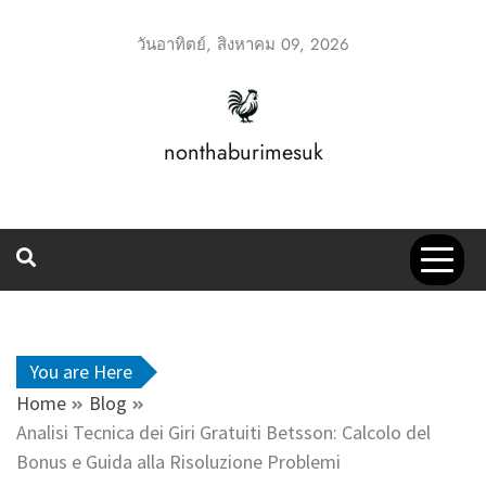
Skip
to
วันอาทิตย์, สิงหาคม 09, 2026
content
nonthaburimesuk
You are Here
Home
Blog
Analisi Tecnica dei Giri Gratuiti Betsson: Calcolo del
Bonus e Guida alla Risoluzione Problemi