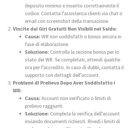
deposito minimo e inserito correttamente il
codice. Contatta l’assistenza clienti via chat o
email con screenshot della transazione.
Vincite dai Giri Gratuiti Non Visibili nel Saldo:
Causa:
WR non soddisfatti o bonus ancora in
fase di elaborazione.
Soluzione:
Controlla la sezione bonus per lo
stato dei WR. Se completati, attendi qualche
ora per l’accredito. In caso di dubbi, contatta il
supporto con dettagli dell’account.
Problemi di Prelievo Dopo Aver Soddisfatto i
WR:
Causa:
Account non verificato o limiti di
prelievo raggiunti.
Soluzione:
Completa la verifica dell’account
inviando documenti richiesti. Rivedi i limiti di