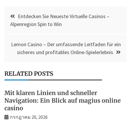
แนะแนว
Entdecken Sie Neueste Virtuelle Casinos –
เรื่อง
Alpenregion Spin to Win
Lemon Casino – Der umfassende Leitfaden für ein
sicheres und profitables Online‑Spielerlebnis
RELATED POSTS
Mit klaren Linien und schneller
Navigation: Ein Blick auf magius online
casino
กรกฎาคม 20, 2026