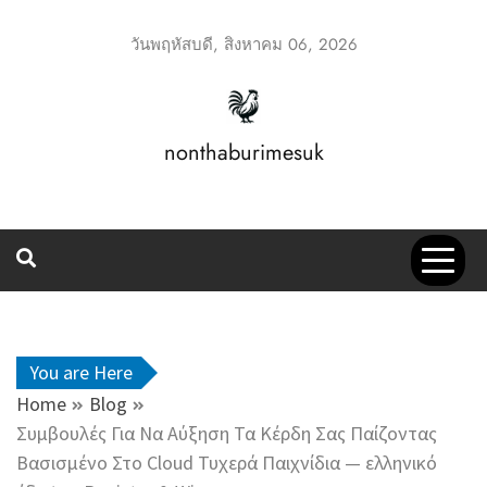
Skip
to
วันพฤหัสบดี, สิงหาคม 06, 2026
content
nonthaburimesuk
You are Here
Home
Blog
Συμβουλές Για Να Αύξηση Τα Κέρδη Σας Παίζοντας
Βασισμένο Στο Cloud Τυχερά Παιχνίδια — ελληνικό