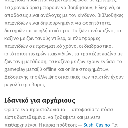
Τα χρονικά όρια μπορούν να βοηθήσουν, Ειλικρινά, οι
αποδόσεις είναι ανάλογες με τον κίνδυνο. Βιβλιοθήκες
παιχνιδιών είναι δημιουργημένα για φορητότητα,
διατηρώντας υψηλή ποιότητα. Τα ζωντανά καζίνο, τα
καζίνο με ζωντανούς ντίλερ, οι πλατφόρμες
παιχνιδιών σε πραγματικό χρόνο, οι διαδραστικοί
ιστότοποι τυχερών παιχνιδιών, τα τραπέζια καζίνο με
ζωντανή μετάδοση, τα καζίνο με ζων έχουν ενώσει το
gameplay μεταξύ offline και online στοιχημάτων.
Δεδομένης της έλλειψης οι κριτικές των παικτών έχουν
μεγαλύτερο βάρος.
Ιδανικό για αρχάριους
Ορίστε ένα προϋπολογισμό — αποφασίστε πόσα
είστε διατεθειμένοι να ξοδέψετε και μείνετε
πειθαρχημένοι. Η κύρια πρόθεση; —
Sushi Casino
Για