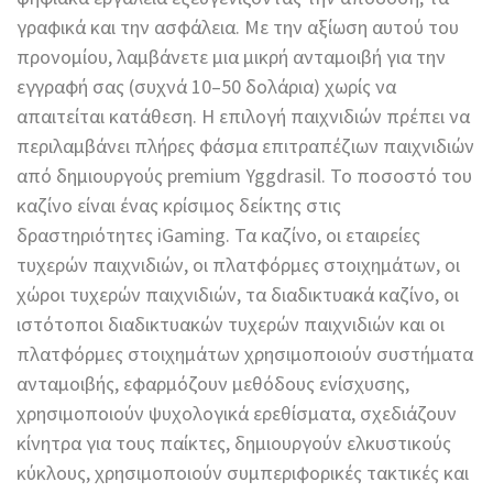
γραφικά και την ασφάλεια. Με την αξίωση αυτού του
προνομίου, λαμβάνετε μια μικρή ανταμοιβή για την
εγγραφή σας (συχνά 10–50 δολάρια) χωρίς να
απαιτείται κατάθεση. Η επιλογή παιχνιδιών πρέπει να
περιλαμβάνει πλήρες φάσμα επιτραπέζιων παιχνιδιών
από δημιουργούς premium Yggdrasil. Το ποσοστό του
καζίνο είναι ένας κρίσιμος δείκτης στις
δραστηριότητες iGaming. Τα καζίνο, οι εταιρείες
τυχερών παιχνιδιών, οι πλατφόρμες στοιχημάτων, οι
χώροι τυχερών παιχνιδιών, τα διαδικτυακά καζίνο, οι
ιστότοποι διαδικτυακών τυχερών παιχνιδιών και οι
πλατφόρμες στοιχημάτων χρησιμοποιούν συστήματα
ανταμοιβής, εφαρμόζουν μεθόδους ενίσχυσης,
χρησιμοποιούν ψυχολογικά ερεθίσματα, σχεδιάζουν
κίνητρα για τους παίκτες, δημιουργούν ελκυστικούς
κύκλους, χρησιμοποιούν συμπεριφορικές τακτικές και