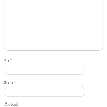
ชื่อ
*
อีเมล
*
เว็บไซต์