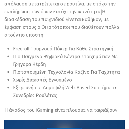
απόλαυση μετατρέπεται σε ρουτίνα, με στόχο την
εκπλήρωση των όρων και όχι την ικανότητα|Η
διασκέδαση του παιχνιδιού γίνεται καθήκον, με
έμφαση στους ό Οι ιστότοποι που διαθέτουν πολλά
στούντιο υποστη
Freeroll Τουρνουά Πόκερ Για Κάθε Στρατηγική
Πιο Παιγμένα Ψηφιακά Κέντρα Στοιχημάτων Με
Γρήγορα Κέρδη
Πιστοποιημένη Τεχνολογία Καζίνο Για Ταχύτητα
Χωρίς Διακοπές Εγγυημένο
Εξερευνήστε Δημοφιλή Web-Based Συστήματα
Συνεδρίες Ρουλέτας
Η άνοδος του iGaming είναι πλούσια. να ταιριάξουν