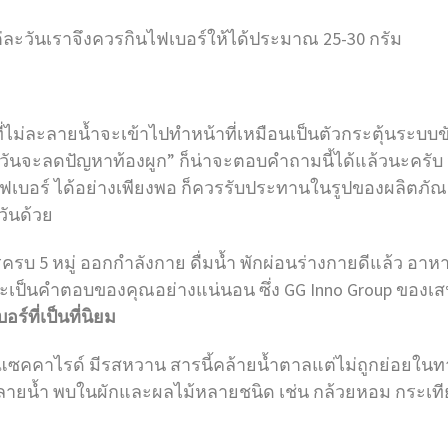
ะวันเราจึงควรกินไฟเบอร์ให้ได้ประมาณ 25-30 กรัม
่ไม่ละลายน้ำจะเข้าไปทำหน้าที่เหมือนเป็นตัวกระตุ้นระบบขับ
ันจะลดปัญหาท้องผูก” ก็น่าจะตอบคำถามนี้ได้แล้วนะครับ
ฟเบอร์ ได้อย่างเพียงพอ ก็ควรรับประทานในรูปของผลิตภ
วันด้วย
รบ 5 หมู่ ออกกำลังกาย ดื่มน้ำ พักผ่อนร่างกายดีแล้ว อา
ะเป็นคำตอบของคุณอย่างแน่นอน ซึ่ง GG Inno Group ของเ
ที่เป็นที่นิยม
คคาไรด์ มีรสหวาน สารนี้คล้ายน้ำตาลแต่ไม่ถูกย่อยในทาง
ี่ละลายน้ำ พบในผักและผลไม้หลายชนิด เช่น กล้วยหอม กระเ