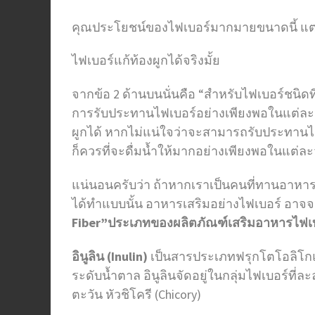
คุณประโยชน์ของไฟเบอร์มากมายขนาดนี้ แต่ล
ไฟเบอร์แก้ท้องผูกได้จริงมั้ย
จากข้อ 2 ด้านบนนั่นคือ “สำหรับไฟเบอร์ชนิดที
การรับประทานไฟเบอร์อย่างเพียงพอในแต่ละว
ผูกได้ หากไม่แน่ใจว่าจะสามารถรับประทานไ
ก็ควรที่จะดื่มน้ำให้มากอย่างเพียงพอในแต่ละ
แน่นอนครับว่า ถ้าหากเราเป็นคนที่ทานอาหารค
ได้ทำแบบนั้น อาหารเสริมอย่างไฟเบอร์ อาจจ
Fiber”
ประเภทของผลิตภัณฑ์เสริมอาหารไฟเบอร์
อินูลิน (
Inulin)
เป็นสารประเภทฟรุกโตโอลิโกแซ
ระดับน้ำตาล อินูลินจัดอยู่ในกลุ่มไฟเบอร์ท
ตะวัน หัวชิโครี (Chicory)