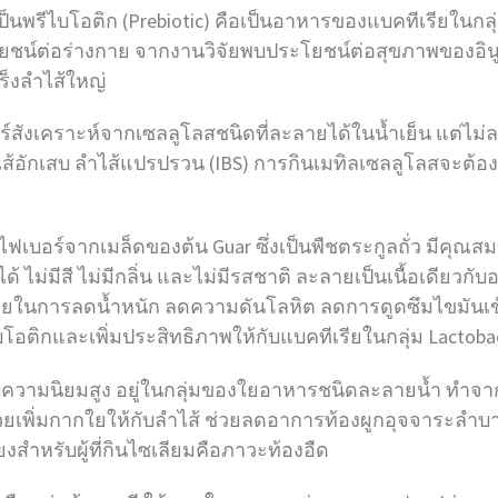
เป็นพรีไบโอติก (Prebiotic) คือเป็นอาหารของแบคทีเรียในกลุ
ีประโยชน์ต่อร่างกาย จากงานวิจัยพบประโยชน์ต่อสุขภาพของอิ
ร็งลำไส้ใหญ่
ร์สังเคราะห์จากเซลลูโลสชนิดที่ละลายได้ในน้ำเย็น แต่ไม่
ลำไส้อักเสบ ลำไส้แปรปรวน (IBS) การกินเมทิลเซลลูโลสจะต้
ไฟเบอร์จากเมล็ดของต้น Guar ซึ่งเป็นพืชตระกูลถั่ว มีคุณส
ไม่มีสี ไม่มีกลิ่น และไม่มีรสชาติ ละลายเป็นเนื้อเดียวกับอ
ยในการลดน้ำหนัก ลดความดันโลหิต ลดการดูดซึมไขมันเข้าส
บโอติกและเพิ่มประสิทธิภาพให้กับแบคทีเรียในกลุ่ม Lactobac
ด้รับความนิยมสูง อยู่ในกลุ่มของใยอาหารชนิดละลายน้ำ ทำจ
ช่วยเพิ่มกากใยให้กับลำไส้ ช่วยลดอาการท้องผูกอุจจาระลำ
สำหรับผู้ที่กินไซเลียมคือภาวะท้องอืด