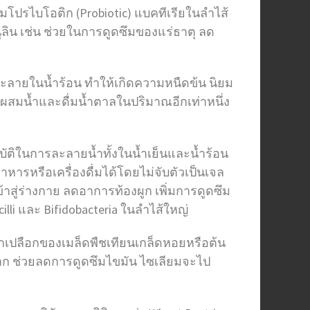
่มโปรไบโอติก (Probiotic) แบคทีเรียในลำไส้
นูลิน เช่น ช่วยในการดูดซึมของแร่ธาตุ ลด
ละลายในน้ำร้อน ทำให้เกิดความหนืดข้น นิยม
องผสมน้ำและดื่มน้ำตาลในปริมาณอีกเท่าหนึ่ง
มบัติในการละลายน้ำทั้งในน้ำเย็นและน้ำร้อน
าหารหรือเครื่องดื่มได้โดยไม่จับตัวเป็นเจล
ู่ร่างกาย ลดอาการท้องผูก เพิ่มการดูดซึม
illi และ Bifidobacteria ในลำไส้ใหญ่
ากเปลือกของเมล็ดพืชเทียนเกล็ดหอยหรือต้น
บาก ช่วยลดการดูดซึมไขมัน ไซเลียมจะไป