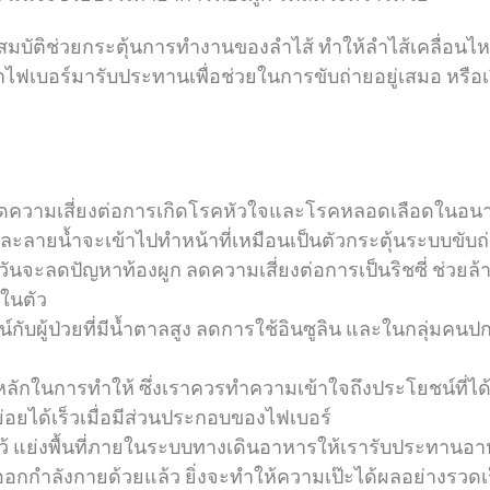
คุณสมบัติช่วยกระตุ้นการทำงานของลำไส้ ทำให้ลำไส้เคลื่อ
กจะหาไฟเบอร์มารับประทานเพื่อช่วยในการขับถ่ายอยู่เสมอ หรือเ
ดความเสี่ยงต่อการเกิดโรคหัวใจและโรคหลอดเลือดในอน
ละลายน้ำจะเข้าไปทำหน้าที่เหมือนเป็นตัวกระตุ้นระบบขับถ่าย
นจะลดปัญหาท้องผูก ลดความเสี่ยงต่อการเป็นริชซี่ ช่วยล้
ปในตัว
์กับผู้ป่วยที่มีน้ำตาลสูง ลดการใช้อินซูลิน และในกลุ่มค
่วยหลักในการทำให้ ซึ่งเราควรทำความเข้าใจถึงประโยชน์ที่ไ
ย่อยได้เร็วเมื่อมีส่วนประกอบของไฟเบอร์
อาไว้ แย่งพื้นที่ภายในระบบทางเดินอาหารให้เรารับประทานอาห
กกำลังกายด้วยแล้ว ยิ่งจะทำให้ความเป๊ะได้ผลอย่างรวดเร