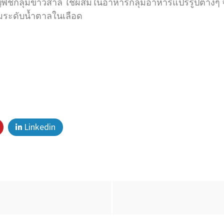
ืชกลุ่มข้าวสาลี ใช้ผสมในอาหารกลุ่มอาหารแปรรูปต่างๆ จ
มระดับน้ำตาลในเลือด
Linkedin