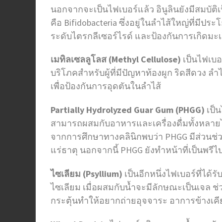
นอกจากจะเป็นไฟเบอร์แล้ว อินูลินยังมีสมบัติ
คือ Bifidobacteria ซึ่งอยู่ในลำไส้ใหญ่ที่ม
ระดับไตรกลีเซอร์ไรด์ และป้องกันการเกิดมะเ
เมทิลเซลลูโลส (
Methyl Cellulose)
เป็นไฟเบอ
บริโภคสำหรับผู้ที่มีปัญหาท้องผูก ริดสีดวง 
เพื่อป้องกันการอุดตันในลำไส้
Partially Hydrolyzed Guar Gum (PHGG)
เป็น
สามารถผสมกับอาหารและเครื่องดื่มทั้งหลายได้ 
จากการศึกษาทางคลินิกพบว่า PHGG มีส่วนช่ว
แร่ธาตุ นอกจากนี้ PHGG ยังทำหน้าที่เป็นพรีไ
ไซเลียม (
Psyllium)
เป็นอีกหนึ่งไฟเบอร์ที่ไ
ไซเลียม เมื่อผสมกับน้ำจะมีลักษณะเป็นเจล 
กระตุ้นทำให้อยากถ่ายอุจจาระ อาการข้างเคียง