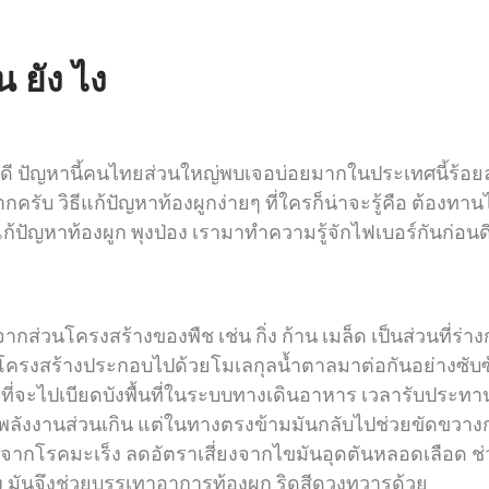
น ยัง ไง
ดี ปัญหานี้คนไทยส่วนใหญ่พบเจอบ่อยมากในประเทศนี้ร้อยละ
กครับ วิธีแก้ปัญหาท้องผูกง่ายๆ ที่ใครก็น่าจะรู้คือ ต้องทา
ก้ปัญหาท้องผูก พุงป่อง เรามาทำความรู้จักไฟเบอร์กันก่อนด
ากส่วนโครงสร้างของพืช เช่น กิ่ง ก้าน เมล็ด เป็นส่วนที่ร
ซึ่งมีโครงสร้างประกอบไปด้วยโมเลกุลน้ำตาลมาต่อกันอย่างซ
จะไปเบียดบังพื้นที่ในระบบทางเดินอาหาร เวลารับประทานเข้าไป
เกิดพลังงานส่วนเกิน แต่ในทางตรงข้ามมันกลับไปช่วยขัดข
ยงจากโรคมะเร็ง ลดอัตราเสี่ยงจากไขมันอุดตันหลอดเลือด ช
เอง มันจึงช่วยบรรเทาอาการท้องผูก ริดสีดวงทวารด้วย