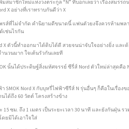
ิ่มสมาชิกใหม่แห่งวงตระกูล “N” ที่บอกเลยว่า เรื่องสมรรถนะนั้
d X อย่างที่เราทราบกันดีว่า X
ไพรส์ที่ไม่จำกัด คำนิยามดีขนาดนี้ แฟนตัวยงจึงควรห้ามพล
ด้เช่นไรกัน
rd X ตัวนี้ทำออกมาได้ดิบได้ดี สวยจนน่าจับใจอย่างยิ่ง และด
นจำนวนมาก ใจเต้นรัวกันเลยที
OK นั้นได้ประดิษฐ์สิ่งมหัศจรรย์ ซีรี่ส์ Nord ตัวใหม่ล่าสุด
ฟ้า SMOK Nord X กับบุหรี่ไฟฟ้าซีรีส์ N รุ่นอื่นๆ ก็คือในเรื
นได้ถึง 60 วัตต์ โครงสร้างข้าง
15 ซม. ถึง 1 เมตร เป็นระยะเวลา 30 นาที และยังกันฝุ่น รว
โดยมิได้เอาใจใส่