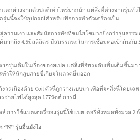
่างจากตัวปกติเท่าไหร่มากนัก แต่สิ่งที่ต่างจากรุ่นทั่วไป
อรุ่นนี้จะใช้อุปกรณ์สำหรับเพื่อการทำตัวเครื่องเป็น
ไปสู่ความเงา และสัมผัสการทัชที่ชมไฮโซมากยิ่งกว่ารุ่นธรร
าได้มากถึง 4.5มิลลิลิตร มีสมรรถนะในการเชื่อมต่อเข้ากันกับ 
ุ่นเดิมในเรื่องของสเปค แต่สิ่งที่อัพระดับเพิ่มเติมขึ้นมา นั
ารทำให้นักสูบสายขี้เกียจโมลวดยิ้มออก
ังวลเนื่องด้วย Coil ตัวนี้ถูกวางแบบมา เพื่อที่จะสิ่งนี้โด
รจ่ายไฟได้สูงสุด 177วัตต์ การมี
ล์ การใช้แบตเตอรี่ของรุ่นนี้ใช้แบตเตอรี่ทั้งหมดทั้งมวล 
N” รุ่นอื่นยังไง