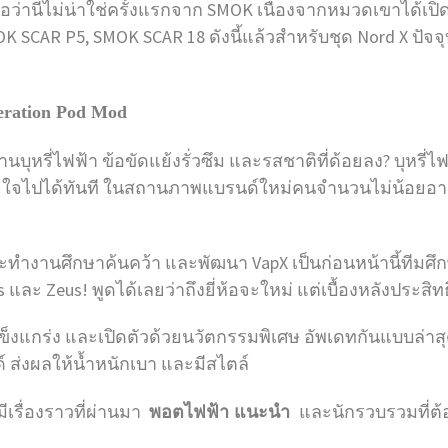
ถือว่านี่ไม่น่าใช่ครั้งแรกจาก SMOK เนื่องจากหมวดเขาได้เปิดตั
SCAR P5, SMOK SCAR 18 ดังนี้แล้วสำหรับชุด Nord X ปัจจุบ
eration Pod Mod
งานบุหรี่ไฟฟ้า ข้อขัดแย้งรั่วซึม และรสชาติที่ด้อยลง? บุห
ายใจไปได้ทันที ในสถานภาพแบรนด์ใหม่คนจำนวนไม่น้อยอาจคงจ
ะทำงานศึกษาค้นคว้า และพัฒนา VapX เป็นก่อนหน้านี้ทีมศึ
gis และ Zeus! พูดได้เลยว่าถึงยี่ห้อจะใหม่ แต่เบื้องหลังปร
าที่แข็งแกร่ง และเปิดตัวด้วยนวัตกรรมพิเศษ อัพเดทกันแบบล่าสุ
์ ส่งผลให้น้ำหนักเบา และมีสไตล์
่มีเรื่องราวที่ผ่านมา
และนักรวบรวมที่ต้อ
พอตไฟฟ้า แนะนํา