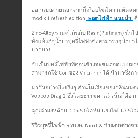
ออกแบบภายนอกจากนี้เกือบไม่มีความผิดแผกแตกต
mod kit refresh edition
คื
พอตไฟฟ้า แนะนํา
Zinc-Alloy รวมตัวกันกับ Resin(Platinum) นำ
ทั้งแท็งก์จุน้ำยาบุหรี่ไฟฟ้าซึ่งสามารถจุน้ำย
มากมาย
จับเป็นบุหรี่ไฟฟ้าที่ค่อนข้างจะชมถอดแบบมาจากร
สามารถใช้ Coil ของ Vinci-PnP ได้ นำมาซึ่งก
มากันอย่างยิ่งจริงๆ ส่วนในเรื่องของกลิ่นหมดก
Voopoo Drag 2 ซึ่งโดยธรรมดาแล้วนั้นก็คือ กา
คุณค่าแรงต้าน 0.05-5.0โอห์ม แรงไฟ 0-7.5โวล
รีวิวบุหรี่ไฟฟ้า
SMOK Nord X ว่าแตกต่างจาก “