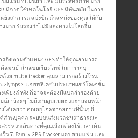
 เป็นแอป ที่แม่นยำ และ มีประสิทธิภาพ มาก
 โดยมีการ ใช้เทคโนโลยี GPS ที่ทันสมัย ในการ
อ คุณยังสามารถ แบ่งปัน ตำแหน่งของคุณให้กับ
ย่างมาก รับรองว่าไม่มีหลงทางไปโลกอื่น
้การติดตามตำแหน่ง GPS ทำให้คุณสามารถ
นได้แม่นยำในแบบเรียลไทม์ในการระบุ
ะด้วย mLite tracker คุณสามารถสร้างโซน
 5.Glympse แอพพลิเคชั่นประเภทแชร์โลเคชั่น
ทางเพียงลำพัง ก็อาจจะต้องมีแบตสำรองด้วย
ดิมเล็กน้อยๆ ไม่ถึงกับสูบแบตฮวบฮาบจนหน้า
้เลยว่า คุณอยู่ไกลจากสถานที่นั้นๆ กี่
ถยนต์ส่วนบุคคล ระบบขนส่งมวลชนสาธารณะ
สรรพว่าเส้นทางที่คุณเลือกต้องใช้เวลาเดิน
ร็ว 7. Family GPS Tracker แอปตามแฟน และ