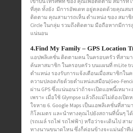
เขาบนโทรศัพท์ ของ คุณเพื่อติดตาม สมาร์ทโฟน
ที่สุด ทั้งยัง มีการอัพเดท อยู่ตลอดด้วยคุณสม
ติดตาม คุณสามารถเห็น ตำแหน่ง ของ สมาชิกใน C
Circle ในกลุ่ม รวมถึงติดตาม มือถือหากมีการ
แน่นอน
4.Find My Family – GPS Location T
แอปพลิเคชั่น ติดตามคน ในครอบครัว ที่สาม
ค้นหาสมาชิก ในครอบครัว บนแผนที่ mLite t
ตำแหน่ง รองรับการแจ้งเตือนเมื่อสมาชิกใน
ความปลอดภัยด้วยตำแหน่งเสมือน(Geo-Fencing
ผ่าน GPS ซึ่งแน่นอนว่าถ้าจะเปิดแอพนี้เหมา
เพราะ เมื่อใช้ Glympse แล้วถึงแม้ไม่ต้องเ
ใจหาย 6. Google Maps เป็นแอพลิเคชั่นที่สา
กิโลเมตร และนำทางคุณไปยังสถานที่นั้นๆ ไ
(รถเมล์ รถไฟ รถไฟฟ้า) หรือว่าจะเดินไป สาม
ทางนานขนาดไหน ซึ่งก็ค่อนข้างจะแม่นยำทีเ