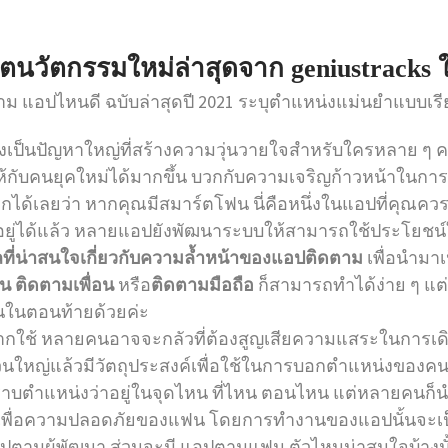
ฮิตนวัตกรรมใหม่ล่าสุดจาก
geniustracks
ติดตาม แอปไหนดี ฉบับล่าสุดปี 2021 ระบุตำแหน่งแม่นยำแบบ
ป็นปัญหาใหญ่ที่สร้างความวุ่นวายใจสำหรับใครหลาย ๆ คนม
คนยุคใหม่ได้มากขึ้น บวกกับความเจริญก้าวหน้าในการติด
ได้เลยว่า หากคุณมีสมาร์ตโฟน นี่คือหนึ่งในแอปที่คุณควรม
่อยู่ได้แล้ว หลายแอปยังพัฒนาระบบให้สามารถใช้ประโยชน์ใ
ลที่น่าสนใจเกี่ยวกับความล้ำหน้าของแอปติดตาม
เพื่อนำมาเ
ฟน
ติดตามเพื่อน
หรือ
ติดตามมือถือ
ก็สามารถทำได้ง่าย ๆ แต่ถ
นในตอนท้ายด้วยค่ะ
ใช้ หลายคนอาจจะกลัวที่ต้องสูญเสียความแสระในการเดิ
ส่วนใหญ่แล้วมีวัตถุประสงค์เพื่อใช้ในการบอกตำแหน่งของคน
าบตำแหน่งว่าอยู่ในจุดไหน ที่ไหน ตอนไหน แต่หลายคนก็น
เพื่อความปลอดภัยของแฟน โดยการทำงานของแอปนั้นจะเป็
ปตามผู้พัฒนา ส่วนจะมี แอปตามแฟน ตัวไหนน่าสนใจบ้างน