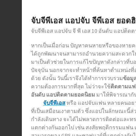
จับจีพีเอส
แอปจับ จีพีเอส ยอด
จับจีพีเอส แอปจับ จี พี เอส 10 อันดับ แอป
หากเป็นเมื่อก่อน ปัญหาคนหายหรือของหายคงเ
ได้ถูกพัฒนาจนสามารถอำนวยความสะดวกให้กับ
มาเป็นตัวช่วยในการแก้ไขปัญหาดังกล่าวที่บอก
ปัจจุบัน นอกจากจะทำหน้าที่ค้นหาตำแหน่งที
ด้วย ดังนั้น วันนี้เราจึงได้ทำการรวบรวม
ข้อมู
ความต้องการมากที่สุด ไม่ว่าจะใช้
ติดตามแ
อันดับ แอปติดตามยอดนิยม
มาให้พิจารณากั
จับจีพีเอส
หรือ แอปจับแฟน
หลายคนอยาก
ที่เป็นเสมือนเงาตามตัว ซึ่งแอปในลักษณะนี้
กำลังเดินทาง จะได้ไม่พลาดการติดต่อและทร
แตกต่างกันออกไป เช่น สงสัยพฤติกรรมแฟน 
สามารถของ GPS และซอฟแวร์ที่แตกต่างกันไ