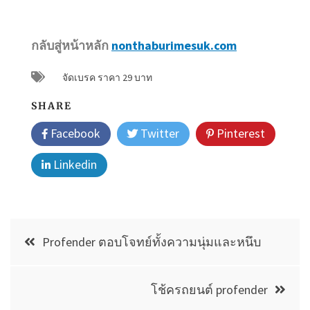
กลับสู่หน้าหลัก
nonthaburimesuk.com
จัดเบรค ราคา 29 บาท
SHARE
Facebook
Twitter
Pinterest
Linkedin
แนะแนว
Profender ตอบโจทย์ทั้งความนุ่มและหนึบ
เรื่อง
โช้ครถยนต์ profender