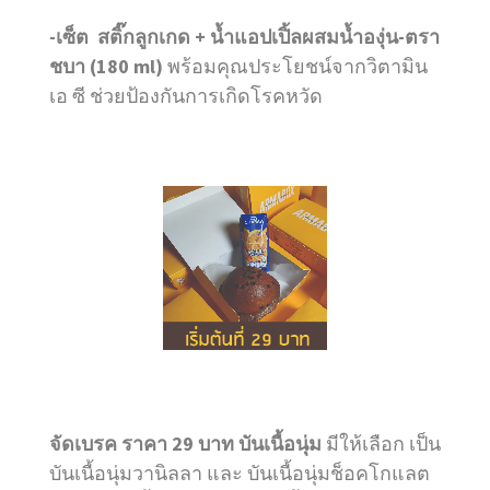
-เซ็ต สติ๊กลูกเกด + น้ำแอปเปิ้ลผสมน้ำองุ่น-ตรา
ชบา (180 ml)
พร้อมคุณประโยชน์จากวิตามิน
เอ ซี ช่วยป้องกันการเกิดโรคหวัด
จัดเบรค ราคา 29 บาท บันเนื้อนุ่ม
มีให้เลือก เป็น
บันเนื้อนุ่มวานิลลา และ บันเนื้อนุ่มช็อคโกแลต