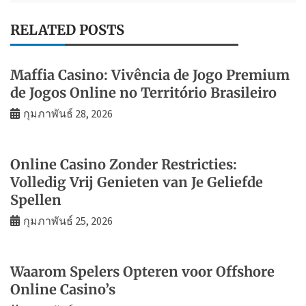
RELATED POSTS
Maffia Casino: Vivência de Jogo Premium
de Jogos Online no Território Brasileiro
กุมภาพันธ์ 28, 2026
Online Casino Zonder Restricties:
Volledig Vrij Genieten van Je Geliefde
Spellen
กุมภาพันธ์ 25, 2026
Waarom Spelers Opteren voor Offshore
Online Casino’s