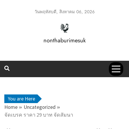
Skip
to
วันพฤหัสบดี, สิงหาคม 06, 2026
content
nonthaburimesuk
You are Here
Home
Uncategorized
จัดเบรค ราคา 29 บาท จัดสัมนา