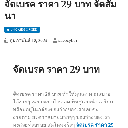
จัดเบรค ราคา 29 บาท จัดสัม
นา
UNCATEGORIZED
กุมภาพันธ์ 10, 2023
savecyber
จัดเบรค ราคา 29 บาท
จัดเบรค ราคา 29 บาท
ทำให้คุณสะดวกสบาย
ได้ง่ายๆ เพราะเรามี หลอด ทิชชูและน้ำ เตรียม
พร้อมอยู่ในกล่องของว่างของเราเลยค่ะ
ง่ายดาย สะดวกสบายมากๆๆ ของว่างของเรา
ทั้งสวยทั้งอร่อย สดใหม่จริงๆ
จัดเบรค ราคา 29