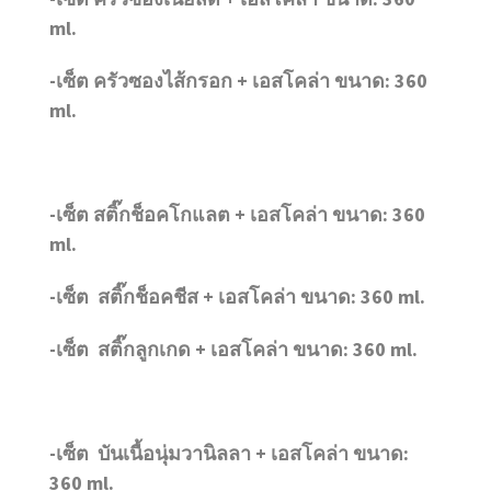
ml.
-เซ็ต ครัวซองไส้กรอก + เอสโคล่า ขนาด: 360
ml.
-เซ็ต สติ๊กช็อคโกแลต + เอสโคล่า ขนาด: 360
ml.
-เซ็ต สติ๊กช็อคชีส + เอสโคล่า ขนาด: 360 ml.
-เซ็ต สติ๊กลูกเกด + เอสโคล่า ขนาด: 360 ml.
-เซ็ต บันเนื้อนุ่มวานิลลา + เอสโคล่า ขนาด:
360 ml.