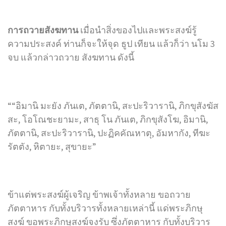
การถวายสังฆทาน
เมื่อนำสิ่งของไปและพระสงฆ์รู้
ความประสงค์ ท่านก็จะให้จุด ธูป เทียน แล้วก็ว่า นโม 3
จบ แล้วกล่าวถวาย สังฆทาน ดังนี้
““อิมานิ มะยัง ภันเต, ภัตตานิ, สะปะริวารานิ, ภิกขุสังฆัส
สะ, โอโณชะยามะ, สาธุ โน ภันเต, ภิกขุสังโฆ, อิมานิ,
ภัตตานิ, สะปะริวารานิ, ปะฏิคคัณหาตุ, อัมหากัง, ทีฆะ
รัตตัง, หิตายะ, สุขายะ”
ข้าแต่พระสงฆ์ผู้เจริญ ข้าพเจ้าทั้งหลาย ขอถวาย
ภัตตาหาร กับทั้งบริวารทั้งหลายเหล่านี้ แด่พระภิกษุ
สงฆ์ ขอพระภิกษุสงฆ์จงรับ ซึ่งภัตตาหาร กับทั้งบริวาร