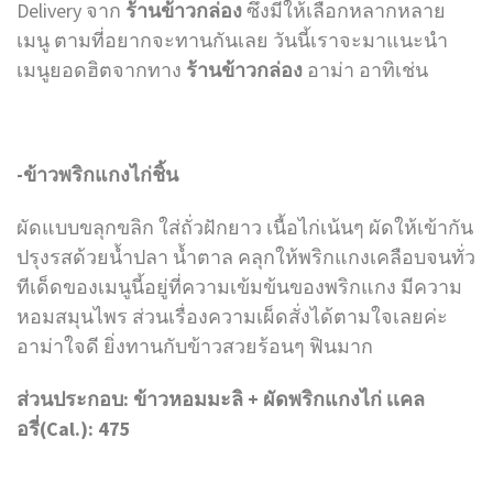
Delivery จาก
ร้านข้าวกล่อง
ซึ่งมีให้เลือกหลากหลาย
เมนู ตามที่อยากจะทานกันเลย วันนี้เราจะมาแนะนำ
เมนูยอดฮิตจากทาง
ร้านข้าวกล่อง
อาม่า อาทิเช่น
-ข้าวพริกแกงไก่ชิ้น
ผัดแบบขลุกขลิก ใส่ถั่วฝักยาว เนื้อไก่เน้นๆ ผัดให้เข้ากัน
ปรุงรสด้วยน้ำปลา น้ำตาล คลุกให้พริกแกงเคลือบจนทั่ว
ทีเด็ดของเมนูนี้อยู่ที่ความเข้มข้นของพริกแกง มีความ
หอมสมุนไพร ส่วนเรื่องความเผ็ดสั่งได้ตามใจเลยค่ะ
อาม่าใจดี ยิ่งทานกับข้าวสวยร้อนๆ ฟินมาก
ส่วนประกอบ: ข้าวหอมมะลิ + ผัดพริกแกงไก่ เเคล
อรี่(Cal.): 475