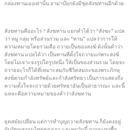
กล่องทานเองเท่านั้น อาม่าบ๊อกยังมีชุดสังฆทานอีกด้วย
สังฆทานคืออะไร ? สังฆทาน แยกคำได้ว่า “สังฆะ” แปล
ว่า หมู่ กลุ่ม หรือส่วนรวม และ “ทาน” แปลว่าการให้
ความหมายโดยรวมคือ ถวายเป็นของสงฆ์ ดังนั้นคำว่า
สังฆทาน แปลได้ว่า เป็นทานที่ตั้งใจถวายแก่พระสงฆ์
โดยไม่เจาะจงรูปใดรูปหนึ่ง ให้เป็นของส่วนรวม โดยจะ
ถวายอะไรก็ได้ที่เหมาะสมกับชีวิตสมถะของพระภิกษุ
สงฆ์ตามกำลังทรัพย์และกำลังศรัทธา เป็นการแสดงถึง
ความตั้งใจจะถวายด้วยศรัทธาอันเป็นสาธารณะ และนี้
แหละคือความหมายของคำว่าสังฆทาน
ยุคสมัยเปลี่ยน แต่การทำบุญถวายสังฆทาน ก็ยังคงอยู่
กับวัฒนธรรมไทยของเรา และทุกวันนี้ การจะหาซื้อ