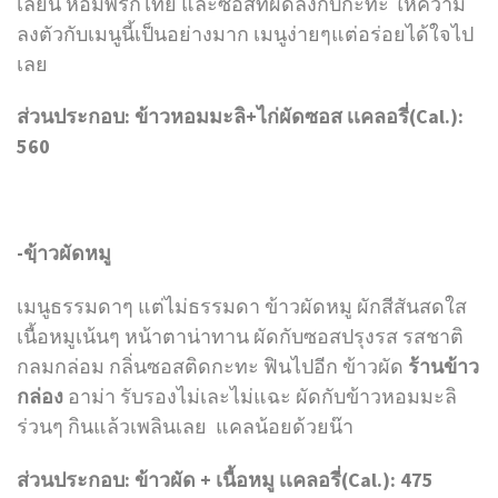
เลี่ยน หอมพริกไทย และซอสที่ผัดลงกับกะทะ ให้ความ
ลงตัวกับเมนูนี้เป็นอย่างมาก เมนูง่ายๆแต่อร่อยได้ใจไป
เลย
ส่วนประกอบ: ข้าวหอมมะลิ+ไก่ผัดซอส เเคลอรี่(Cal.):
560
-ขฺ้าวผัดหมู
เมนูธรรมดาๆ แต่ไม่ธรรมดา ข้าวผัดหมู ผักสีสันสดใส
เนื้อหมูเน้นๆ หน้าตาน่าทาน ผัดกับซอสปรุงรส รสชาติ
กลมกล่อม กลิ่นซอสติดกะทะ ฟินไปอีก ข้าวผัด
ร้านข้าว
กล่อง
อาม่า รับรองไม่เละไม่แฉะ ผัดกับข้าวหอมมะลิ
ร่วนๆ กินแล้วเพลินเลย แคลน้อยด้วยน๊า
ส่วนประกอบ: ข้าวผัด + เนื้อหมู เเคลอรี่(Cal.): 475