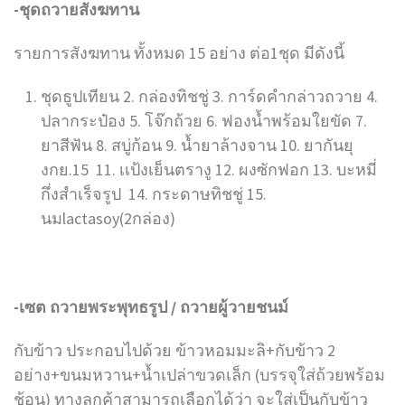
-ชุดถวายสังฆทาน
รายการสังฆทาน ทั้งหมด 15 อย่าง ต่อ1ชุด มีดังนี้
ชุดธูปเทียน 2. กล่องทิชชู่ 3. การ์ดคำกล่าวถวาย 4.
ปลากระป๋อง 5. โจ๊กถ้วย 6. ฟองน้ำพร้อมใยขัด 7.
ยาสีฟัน 8. สบู่ก้อน 9. น้ำยาล้างจาน 10. ยากันยุ
งกย.15 11. เเป้งเย็นตรางู 12. ผงซักฟอก 13. บะหมี่
กึ่งสำเร็จรูป 14. กระดาษทิชชู่ 15.
นมlactasoy(2กล่อง)
-เซต ถวายพระพุทธรูป / ถวายผู้วายชนม์
กับข้าว ประกอบไปด้วย ข้าวหอมมะลิ+กับข้าว 2
อย่าง+ขนมหวาน+น้ำเปล่าขวดเล็ก (บรรจุใส่ถ้วยพร้อม
ช้อน) ทางลูกค้าสามารถเลือกได้ว่า จะใส่เป็นกับข้าว