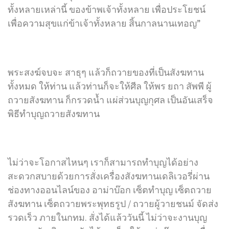
ทั้งหลายเหล่านี้ ของข้าพเจ้าทั้งหลาย เพื่อประโยชน์
เพื่อความสุขแก่ข้าเจ้าทั้งหลาย สิ้นกาลนานเทอญ”
พระสงฆ์จบจะ สาธุๆ แล้วก็ถวายของที่เป็นสังฆทาน
ทั้งหมด ให้ท่าน แล้วท่านก็จะให้ศีล ให้พร ยถา สัพพี ผู้
ถวายสังฆทาน ก็กรวดน้ำ แผ่ส่วนบุญกุศล เป็นอันเสร็จ
พิธีทำบุญถวายสังฆทาน
ไม่ว่าจะโอกาสไหนๆ เราก็สามารถทำบุญได้อย่าง
สะดวกสบายด้วยการสั่งเครื่องสังฆทานเดลิเวอรี่ผ่าน
ช่องทางออนไลน์ของ อาม่าบ๊อก เซ็ตทำบุญ เซ็ตถวาย
สังฆทาน เซ็ตถวายพระพุทธรูป / ถวายผู้วายชนม์ จัดส่ง
รวดเร็ว ภายในกทม. สั่งได้แล้ววันนี้ ไม่ว่าจะงานบุญ